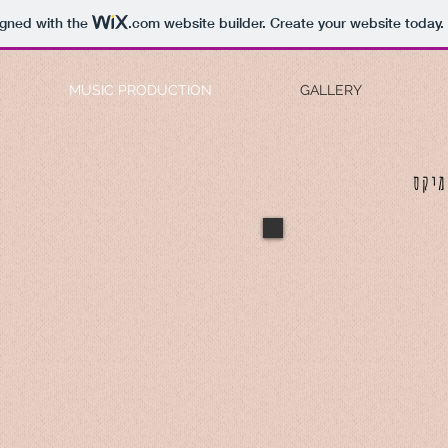
igned with the
.com
website builder. Create your website today.
MUSIC PRODUCTION
GALLERY
ומיקס