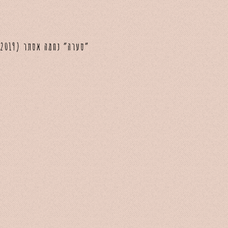
״סערה״ נחמה אסתר (2019) | הפקה נגינה ומיקס