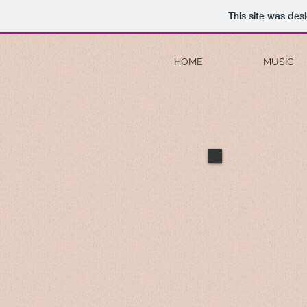
This site was des
HOME
MUSIC